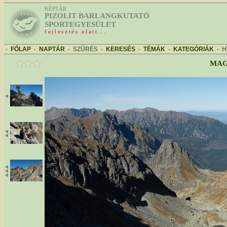
KÉPTÁR
PIZOLIT BARLANGKUTATÓ
SPORTEGYESÜLET
fejlesztés alatt...
-
FŐLAP
-
NAPTÁR
-
SZŰRÉS
-
KERESÉS
-
TÉMÁK
-
KATEGÓRIÁK
-
H
MAG