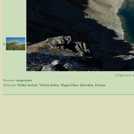
a Fagyott-tó 
Keresés:
tengerszem
Helyszín:
Polský hrebeň
,
Velická dolina
,
Magas-Tátra
,
Szlovákia
,
Európa