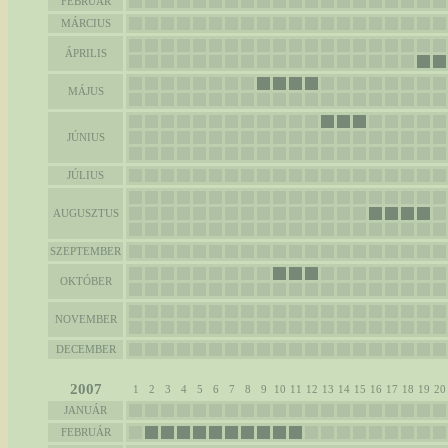
FEBRUÁR
MÁRCIUS
ÁPRILIS
MÁJUS
JÚNIUS
JÚLIUS
AUGUSZTUS
SZEPTEMBER
OKTÓBER
NOVEMBER
DECEMBER
2007
1
2
3
4
5
6
7
8
9
10
11
12
13
14
15
16
17
18
19
20
JANUÁR
FEBRUÁR