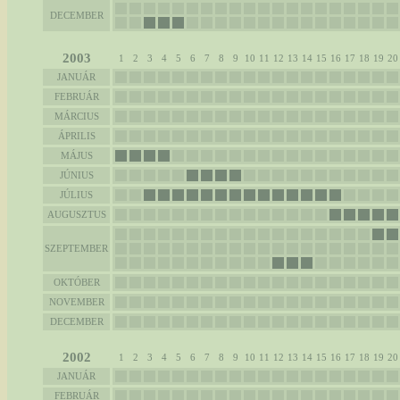
DECEMBER
2003
1
2
3
4
5
6
7
8
9
10
11
12
13
14
15
16
17
18
19
20
JANUÁR
FEBRUÁR
MÁRCIUS
ÁPRILIS
MÁJUS
JÚNIUS
JÚLIUS
AUGUSZTUS
SZEPTEMBER
OKTÓBER
NOVEMBER
DECEMBER
2002
1
2
3
4
5
6
7
8
9
10
11
12
13
14
15
16
17
18
19
20
JANUÁR
FEBRUÁR