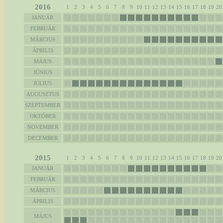
2016
1
2
3
4
5
6
7
8
9
10
11
12
13
14
15
16
17
18
19
20
JANUÁR
FEBRUÁR
MÁRCIUS
ÁPRILIS
MÁJUS
JÚNIUS
JÚLIUS
AUGUSZTUS
SZEPTEMBER
OKTÓBER
NOVEMBER
DECEMBER
2015
1
2
3
4
5
6
7
8
9
10
11
12
13
14
15
16
17
18
19
20
JANUÁR
FEBRUÁR
MÁRCIUS
ÁPRILIS
MÁJUS