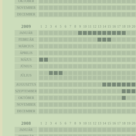
OKTÓBER
NOVEMBER
DECEMBER
2009
1
2
3
4
5
6
7
8
9
10
11
12
13
14
15
16
17
18
19
20
JANUÁR
FEBRUÁR
MÁRCIUS
ÁPRILIS
MÁJUS
JÚNIUS
JÚLIUS
AUGUSZTUS
SZEPTEMBER
OKTÓBER
NOVEMBER
DECEMBER
2008
1
2
3
4
5
6
7
8
9
10
11
12
13
14
15
16
17
18
19
20
JANUÁR