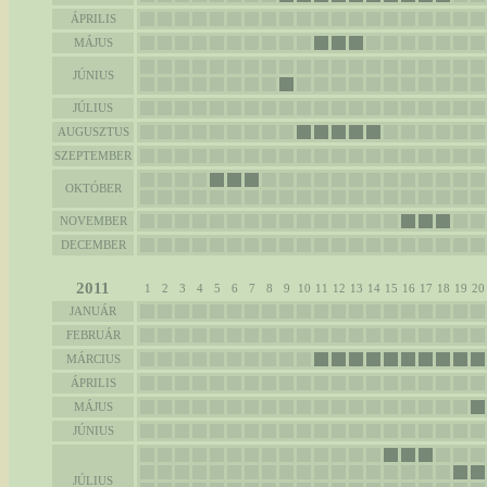
ÁPRILIS
MÁJUS
JÚNIUS
JÚLIUS
AUGUSZTUS
SZEPTEMBER
OKTÓBER
NOVEMBER
DECEMBER
2011
1
2
3
4
5
6
7
8
9
10
11
12
13
14
15
16
17
18
19
20
JANUÁR
FEBRUÁR
MÁRCIUS
ÁPRILIS
MÁJUS
JÚNIUS
JÚLIUS