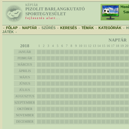
KÉPTÁR
PIZOLIT BARLANGKUTATÓ
SPORTEGYESÜLET
fejlesztés alatt...
-
FŐLAP
-
NAPTÁR
-
SZŰRÉS
-
KERESÉS
-
TÉMÁK
-
KATEGÓRIÁK
-
H
JÁTÉK
-
NAPTÁR
2018
1
2
3
4
5
6
7
8
9
10
11
12
13
14
15
16
17
18
19
20
JANUÁR
FEBRUÁR
MÁRCIUS
ÁPRILIS
MÁJUS
JÚNIUS
JÚLIUS
AUGUSZTUS
SZEPTEMBER
OKTÓBER
NOVEMBER
DECEMBER