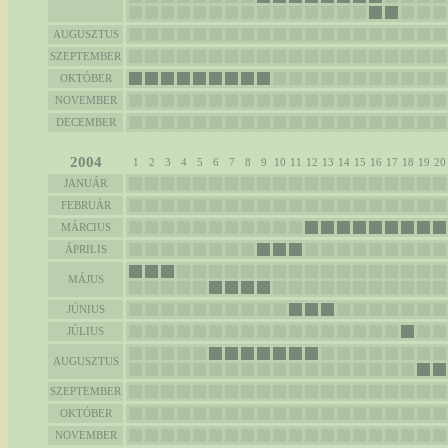
AUGUSZTUS
SZEPTEMBER
OKTÓBER
NOVEMBER
DECEMBER
2004
1
2
3
4
5
6
7
8
9
10
11
12
13
14
15
16
17
18
19
20
JANUÁR
FEBRUÁR
MÁRCIUS
ÁPRILIS
MÁJUS
JÚNIUS
JÚLIUS
AUGUSZTUS
SZEPTEMBER
OKTÓBER
NOVEMBER