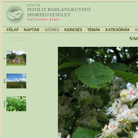
KÉPTÁR
PIZOLIT BARLANGKUTATÓ
SPORTEGYESÜLET
fejlesztés alatt...
-
FŐLAP
-
NAPTÁR
-
SZŰRÉS
-
KERESÉS
-
TÉMÁK
-
KATEGÓRIÁK
-
H
NAG