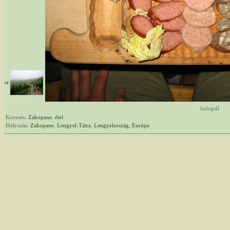
hidegtál
Keresés:
Zakopane
,
étel
Helyszín:
Zakopane
,
Lengyel-Tátra
,
Lengyelország
,
Európa