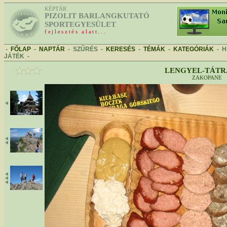
KÉPTÁR
PIZOLIT BARLANGKUTATÓ
SPORTEGYESÜLET
fejlesztés alatt...
-
FŐLAP
-
NAPTÁR
-
SZŰRÉS
-
KERESÉS
-
TÉMÁK
-
KATEGÓRIÁK
-
H
JÁTÉK
-
LENGYEL-TÁTRA
ZAKOPANE