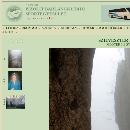
KÉPTÁR
PIZOLIT BARLANGKUTATÓ
SPORTEGYESÜLET
fejlesztés alatt...
-
FŐLAP
-
NAPTÁR
-
SZŰRÉS
-
KERESÉS
-
TÉMÁK
-
KATEGÓRIÁK
-
H
JÁTÉK
-
SZILVESZTER 
MEGYER-HEG