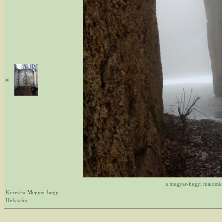
a megyer-hegyi malom
Keresés:
Megyer-hegy
Helyszín:
-