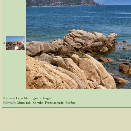
Keresés:
Capo Muro
,
gránit
,
tenger
Helyszín:
Muro-fok
,
Korzika
,
Franciaország
,
Európa