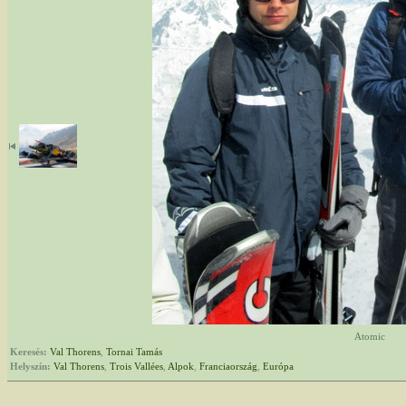
Atomic
Keresés:
Val Thorens
,
Tornai Tamás
Helyszín:
Val Thorens
,
Trois Vallées
,
Alpok
,
Franciaország
,
Európa