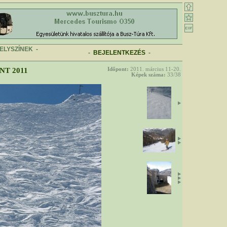
ELYSZÍNEK
-
-
BEJELENTKEZÉS
-
NT 2011
Időpont:
2011. március 11-20.
Képek száma:
33/38