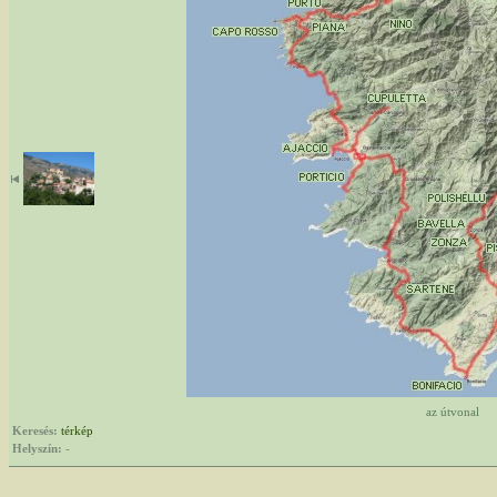
az útvonal
Keresés:
térkép
Helyszín:
-