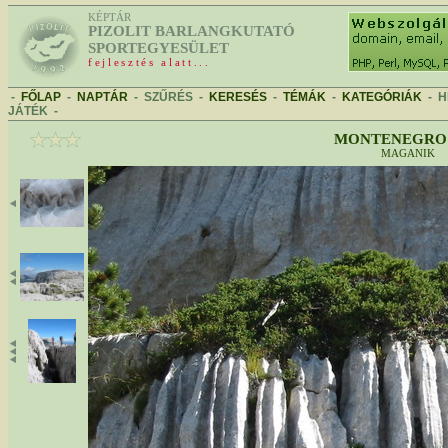
KÉPTÁR
PIZOLIT BARLANGKUTATÓ
SPORTEGYESÜLET
fejlesztés alatt...
-
FŐLAP
-
NAPTÁR
-
SZŰRÉS
-
KERESÉS
-
TÉMÁK
-
KATEGÓRIÁK
-
H
JÁTÉK
-
MONTENEGRO 
MAGANIK