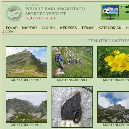
KÉPTÁR
PIZOLIT BARLANGKUTATÓ
SPORTEGYESÜLET
fejlesztés alatt...
-
FŐLAP
-
NAPTÁR
-
SZŰRÉS
-
KERESÉS
-
TÉMÁK
-
KATEGÓRIÁK
-
H
JÁTÉK
-
TEMATIKUS KERES
MONTENEGRO 2014
MONTENEGRO 2014
MONTENEGRO 2
MONTENEGRO 2014
MONTENEGRO 2