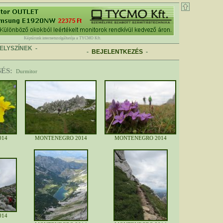
Képtárunk internetszolgáltatója a TYCMO Kft.
ELYSZÍNEK
-
-
BEJELENTKEZÉS
-
ÉS:
Durmitor
014
MONTENEGRO 2014
MONTENEGRO 2014
014