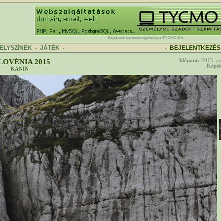
Képtárunk internetszolgáltatója a TYCMO Kft.
ELYSZÍNEK
-
JÁTÉK
-
-
BEJELENTKEZÉS
LOVÉNIA 2015
Időpont:
2015. au
Képek
KANIN