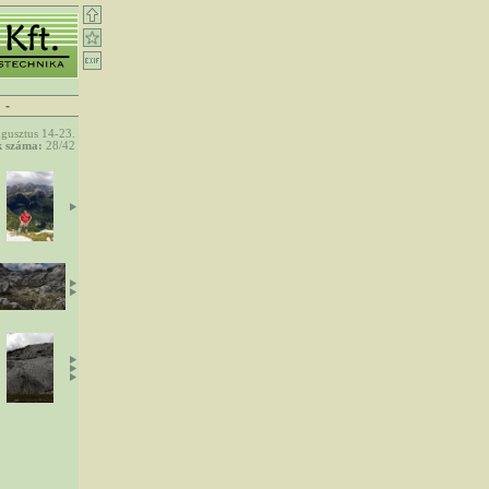
-
gusztus 14-23.
 száma:
28/42