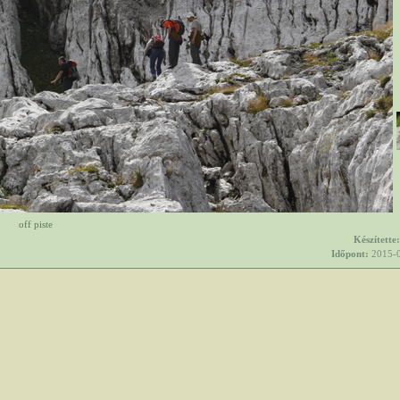
off piste
Készítette:
Időpont:
2015-0