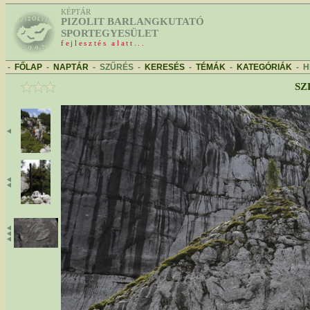
KÉPTÁR
PIZOLIT BARLANGKUTATÓ
SPORTEGYESÜLET
fejlesztés alatt...
-
FŐLAP
-
NAPTÁR
-
SZŰRÉS
-
KERESÉS
-
TÉMÁK
-
KATEGÓRIÁK
-
H
SZ