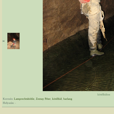
kötélhídon
Keresés:
Lamprechtshöhle
,
Zentay Péter
,
kötélhíd
,
barlang
Helyszín:
-