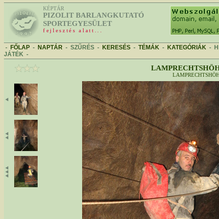
KÉPTÁR
PIZOLIT BARLANGKUTATÓ
SPORTEGYESÜLET
fejlesztés alatt...
-
FŐLAP
-
NAPTÁR
-
SZŰRÉS
-
KERESÉS
-
TÉMÁK
-
KATEGÓRIÁK
-
H
JÁTÉK
-
LAMPRECHTSHÖHL
LAMPRECHTSHÖ