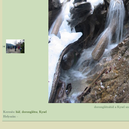
doronglétrahíd a Kysel s
Keresés:
híd
,
doronglétra
,
Kysel
Helyszín:
-