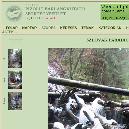
KÉPTÁR
PIZOLIT BARLANGKUTATÓ
SPORTEGYESÜLET
fejlesztés alatt...
-
FŐLAP
-
NAPTÁR
-
SZŰRÉS
-
KERESÉS
-
TÉMÁK
-
KATEGÓRIÁK
-
H
JÁTÉK
-
SZLOVÁK PARADIC