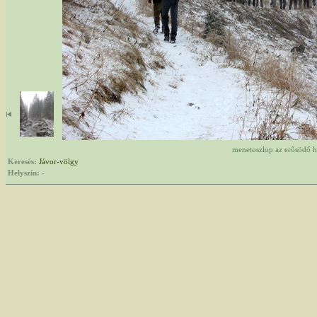
menetoszlop az erősödő 
Keresés:
Jávor-völgy
Helyszín:
-