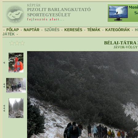
KÉPTÁR
PIZOLIT BARLANGKUTATÓ
SPORTEGYESÜLET
fejlesztés alatt...
-
FŐLAP
-
NAPTÁR
-
SZŰRÉS
-
KERESÉS
-
TÉMÁK
-
KATEGÓRIÁK
-
H
JÁTÉK
-
BÉLAI-TÁTRA 
JÁVOR-VÖLGY